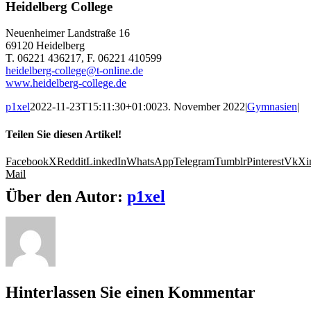
Heidelberg College
Neuenheimer Landstraße 16
69120 Heidelberg
T. 06221 436217, F. 06221 410599
heidelberg-college@t-online.de
www.heidelberg-college.de
p1xel
2022-11-23T15:11:30+01:00
23. November 2022
|
Gymnasien
|
Teilen Sie diesen Artikel!
Facebook
X
Reddit
LinkedIn
WhatsApp
Telegram
Tumblr
Pinterest
Vk
Xi
Mail
Über den Autor:
p1xel
Hinterlassen Sie einen Kommentar