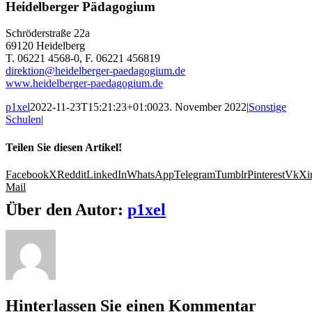
Heidelberger Pädagogium
Schröderstraße 22a
69120 Heidelberg
T. 06221 4568-0, F. 06221 456819
direktion@heidelberger-paedagogium.de
www.heidelberger-paedagogium.de
p1xel
2022-11-23T15:21:23+01:00
23. November 2022
|
Sonstige
Schulen
|
Teilen Sie diesen Artikel!
Facebook
X
Reddit
LinkedIn
WhatsApp
Telegram
Tumblr
Pinterest
Vk
Xi
Mail
Über den Autor:
p1xel
Hinterlassen Sie einen Kommentar