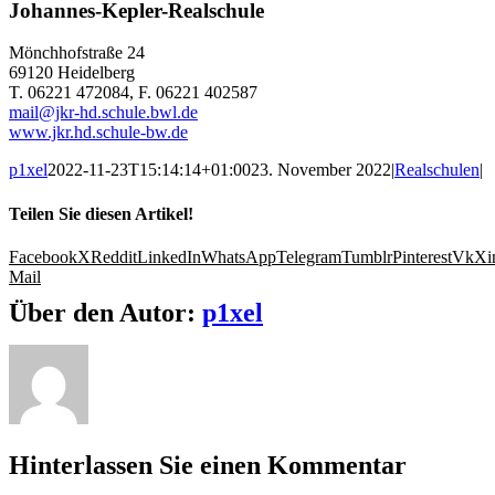
Johannes-Kepler-Realschule
Mönchhofstraße 24
69120 Heidelberg
T. 06221 472084, F. 06221 402587
mail@jkr-hd.schule.bwl.de
www.jkr.hd.schule-bw.de
p1xel
2022-11-23T15:14:14+01:00
23. November 2022
|
Realschulen
|
Teilen Sie diesen Artikel!
Facebook
X
Reddit
LinkedIn
WhatsApp
Telegram
Tumblr
Pinterest
Vk
Xi
Mail
Über den Autor:
p1xel
Hinterlassen Sie einen Kommentar