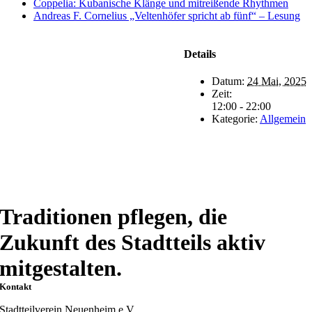
Coppelia: Kubanische Klänge und mitreißende Rhythmen
Andreas F. Cornelius „Veltenhöfer spricht ab fünf“ – Lesung
Details
Datum:
24 Mai, 2025
Zeit:
12:00 - 22:00
Kategorie:
Allgemein
Traditionen pflegen, die
Zukunft des Stadtteils aktiv
mitgestalten.
Kontakt
Stadtteilverein Neuenheim e.V.