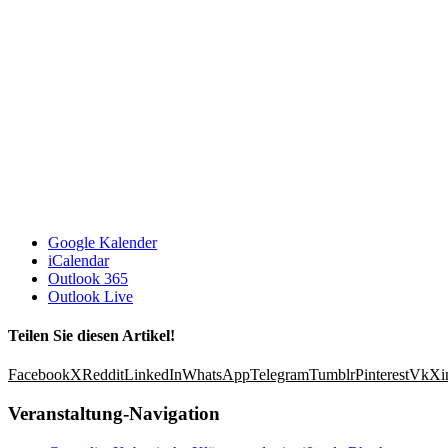
Google Kalender
iCalendar
Outlook 365
Outlook Live
Teilen Sie diesen Artikel!
Facebook
X
Reddit
LinkedIn
WhatsApp
Telegram
Tumblr
Pinterest
Vk
Xi
Veranstaltung-Navigation