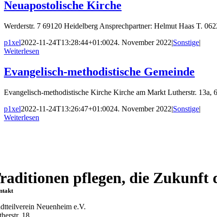
Neuapostolische Kirche
Werderstr. 7 69120 Heidelberg Ansprechpartner: Helmut Haas T. 06
p1xel
2022-11-24T13:28:44+01:00
24. November 2022
|
Sonstige
|
Weiterlesen
Evangelisch-methodistische Gemeinde
Evangelisch-methodistische Kirche Kirche am Markt Lutherstr. 13a,
p1xel
2022-11-24T13:26:47+01:00
24. November 2022
|
Sonstige
|
Weiterlesen
raditionen pflegen, die Zukunft d
ntakt
adtteilverein Neuenheim e.V.
herstr. 18